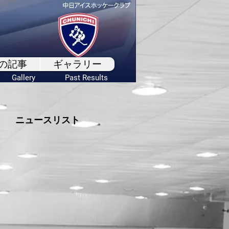
の記事
ギャラリー
Gallery
Past Results
ニュースリスト