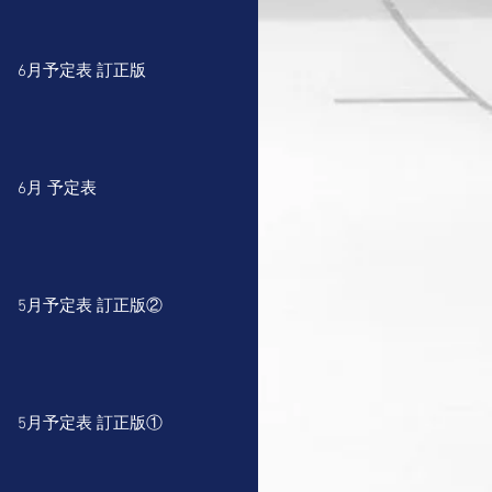
6月予定表 訂正版
6月 予定表
5月予定表 訂正版②
5月予定表 訂正版①