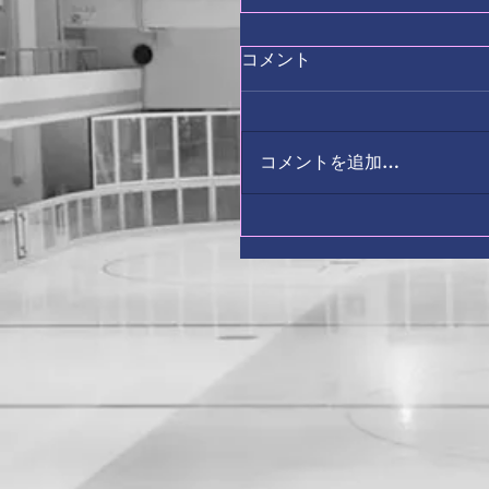
コメント
コメントを追加…