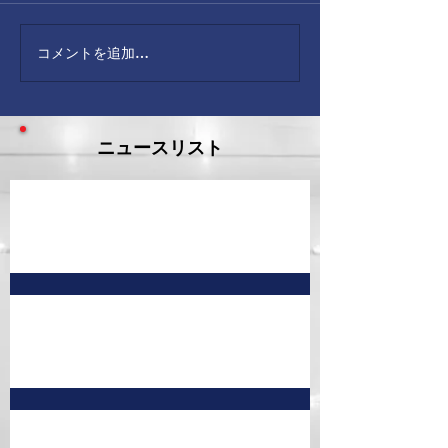
コメントを追加…
ニュースリスト
9月 予定表
7月予定表 訂正版①
8月 予定表