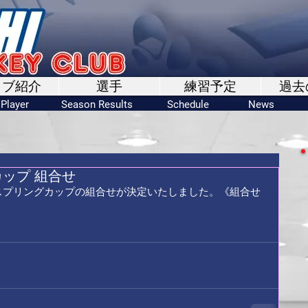
ラブ紹介
選手
練習予定
過去
Player
Season Results
Schedule
News
ップ 組合せ
保スプリングカップの組合せが決定いたしました。《
組合せ