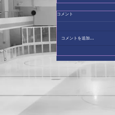
コメント
コメントを追加…