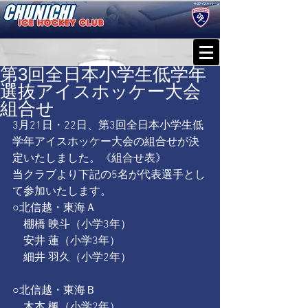
第3回全日本小学生低学年
選抜アイスホッケー大会
組合せ
3月21日・22日、第3回全日本小学生低
学年アイスホッケー大会の組合せが決
定いたしました。《
組合せ表
》 
当クラブより下記の5名が代表選手とし
て参加いたします。 
○北信越・東海Ａ 
　棚橋 映斗（小学3年） 
　安井 蓮（小学3年） 
　細井 羽久（小学2年） 
○北信越・東海Ｂ 
　木本 楓（小学2年） 