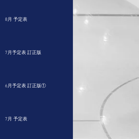
8月 予定表
7月予定表 訂正版
6月予定表 訂正版①
7月 予定表