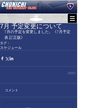
7月 予定変更について
7月の予定を変更しました。《
7月予定
表 訂正版
》
タグ：
スケジュール
コメント