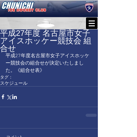
平成27年度 名古屋市女子
アイスホッケー競技会 組
合せ
平成27年度名古屋市女子アイスホッケ
ー競技会の組合せが決定いたしまし
た。《
組合せ表
》
タグ：
スケジュール