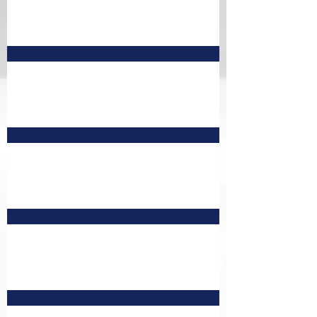
7月予定表 訂正版
6月予定表 訂正版①
7月 予定表