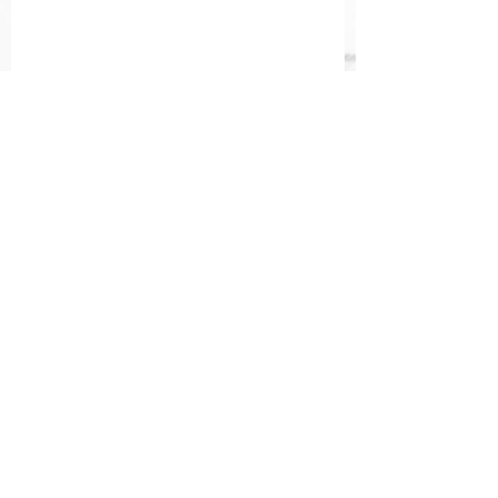
6月予定表 訂正版
6月 予定表
5月予定表 訂正版②
5月予定表 訂正版①