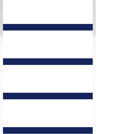
8月 予定表
7月予定表 訂正版
6月予定表 訂正版①
7月 予定表