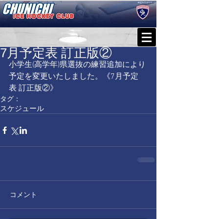
7月予定表 訂正版②
小学生(高学年)県選抜の練習追加により
予定を変更いたしました。《
7月予定
表 訂正版②
》
タグ：
スケジュール
コメント