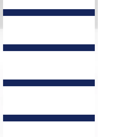
7月予定表 訂正版
6月予定表 訂正版①
7月 予定表
6月予定表 訂正版