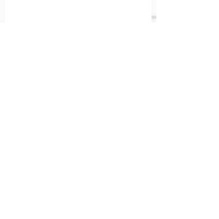
6月 予定表
5月予定表 訂正版②
5月予定表 訂正版①
タグで検索