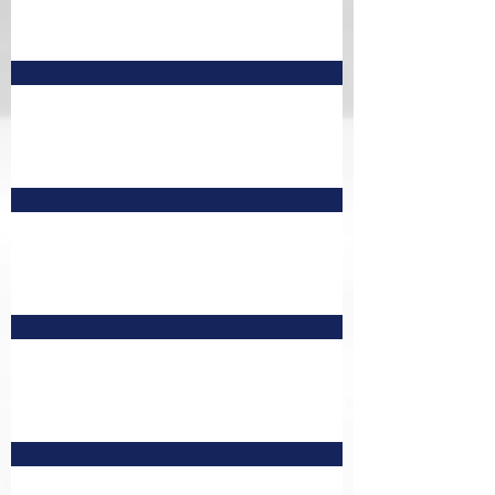
7月予定表 訂正版
6月予定表 訂正版①
7月 予定表
6月予定表 訂正版