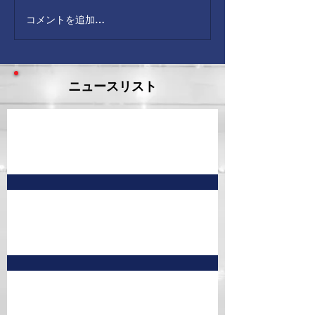
コメントを追加…
ニュースリスト
9月 予定表
7月予定表 訂正版①
8月 予定表