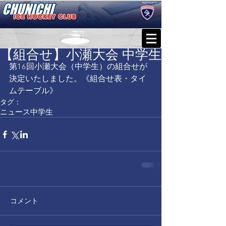
【組合せ】小瀬大会 中学生
第16回小瀬大会（中学生）の組合せが
決定いたしました。《
組合せ表
・
タイ
ムテーブル
》
タグ：
ニュース
中学生
コメント