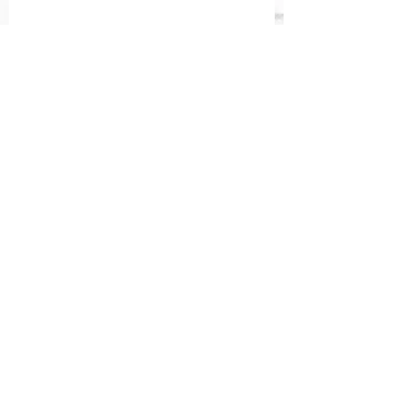
6月 予定表
5月予定表 訂正版②
5月予定表 訂正版①
タグで検索