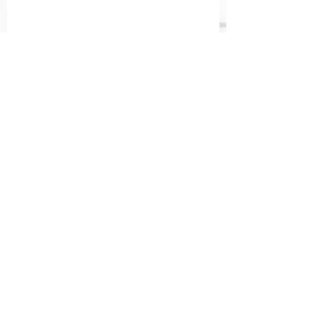
6月 予定表
5月予定表 訂正版②
5月予定表 訂正版①
タグで検索