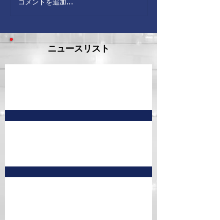
コメントを追加…
ニュースリスト
9月 予定表
7月予定表 訂正版①
8月 予定表