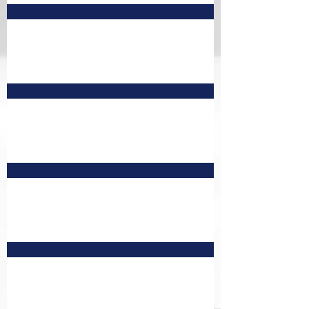
7月予定表 訂正版
6月予定表 訂正版①
7月 予定表
6月予定表 訂正版