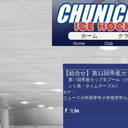
ホーム
ク
Home
Club
【組合せ】第11回帝産
第11回帝産カップＢプール（
ント表
・
タイムテーブル
》
タグ：
ニュース
小学高学年
小学低学年ち