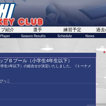
ラブ紹介
選手
練習予定
過去
Player
Season Results
Schedule
News
カップＢプール（小学生4年生以下）
小学生4年以下）の組合せが決定いたしました。《
トーナメ
びっこ