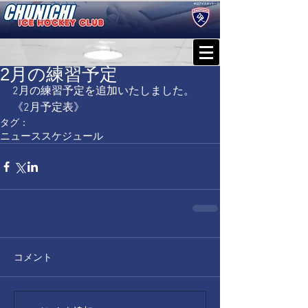
2月の練習予定
2月の練習予定を追加いたしました。
《
2月予定表
》
タグ：
ニュース
スケジュール
コメント