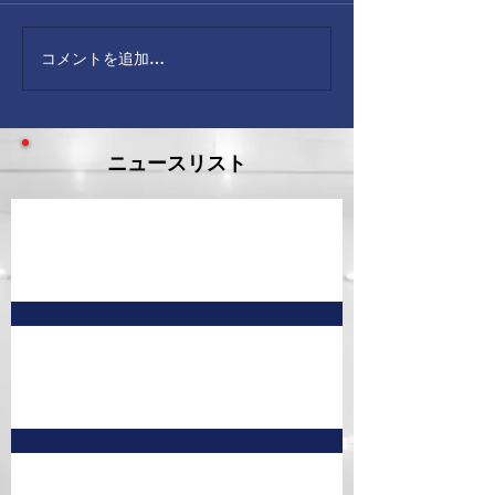
コメントを追加…
ニュースリスト
9月 予定表
7月予定表 訂正版①
8月 予定表