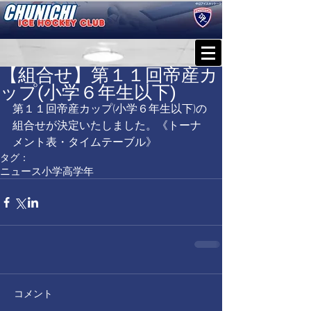
【組合せ】第１１回帝産カ
ップ(小学６年生以下)
第１１回帝産カップ(小学６年生以下)の
組合せが決定いたしました。《
トーナ
メント表
・
タイムテーブル
》
タグ：
ニュース
小学高学年
コメント