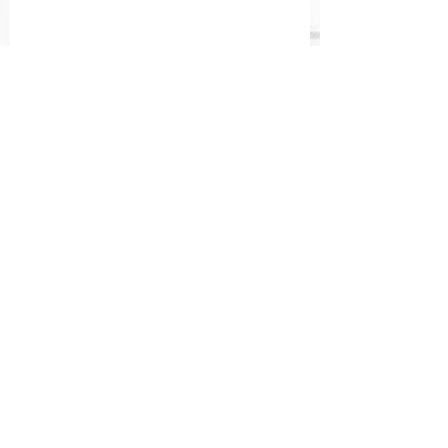
6月 予定表
5月予定表 訂正版②
5月予定表 訂正版①
タグで検索