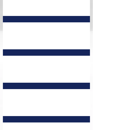
7月予定表 訂正版
6月予定表 訂正版①
7月 予定表
6月予定表 訂正版