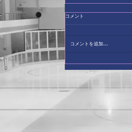
コメント
コメントを追加…