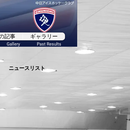
の記事
ギャラリー
Gallery
Past Results
ニュースリスト