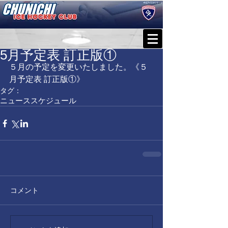
5月予定表 訂正版①
５月の予定を変更いたしました。《
５
月予定表 訂正版①
》
タグ：
ニュース
スケジュール
コメント