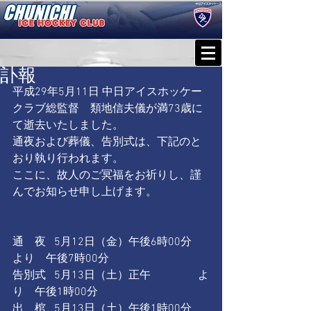
訃報
平成29年5月11日 中日アイスホッケー
クラブ総監督　類地信夫儀が満73歳に
て逝去いたしました。
通夜および葬儀、告別式は、下記のと
おり執り行われます。
ここに、故人のご冥福をお祈りし、謹
んでお知らせ申し上げます。
通　夜   5月12日（金）午後6時00分　
より　午後7時00分
告別式   5月13日（土）正午　　　　 よ
り　午後1時00分
出　棺   5月13日（土）午後1時00分