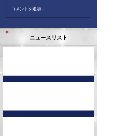
コメントを追加…
ニュースリスト
9月 予定表
7月予定表 訂正版①
8月 予定表