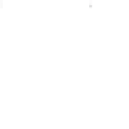
6月 予定表
5月予定表 訂正版②
5月予定表 訂正版①
タグで検索