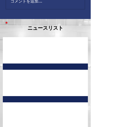
コメントを追加…
ニュースリスト
9月 予定表
7月予定表 訂正版①
8月 予定表