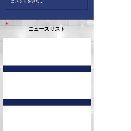
コメントを追加…
ニュースリスト
9月 予定表
7月予定表 訂正版①
8月 予定表