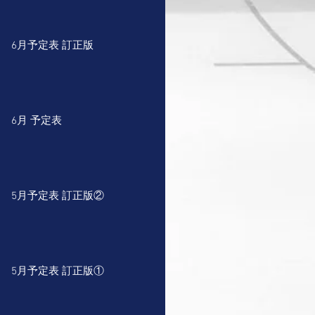
6月予定表 訂正版
6月 予定表
5月予定表 訂正版②
5月予定表 訂正版①