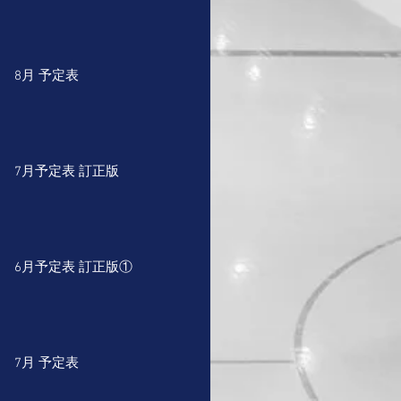
8月 予定表
7月予定表 訂正版
6月予定表 訂正版①
7月 予定表