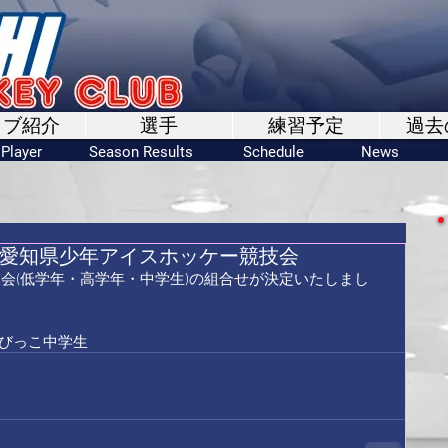
ラブ紹介
選手
練習予定
過去
Player
Season Results
Schedule
News
 愛知県少年アイスホッケー競技会
会(低学年・高学年・中学生)の組合せが決定いたしまし
びっこ
中学生