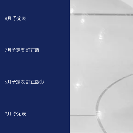
8月 予定表
7月予定表 訂正版
6月予定表 訂正版①
7月 予定表