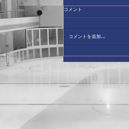
コメント
コメントを追加…