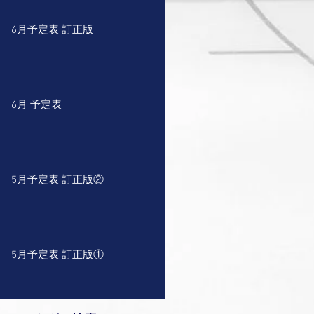
6月予定表 訂正版
6月 予定表
5月予定表 訂正版②
5月予定表 訂正版①