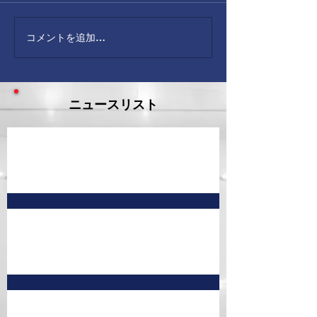
コメントを追加…
ニュースリスト
9月 予定表
7月予定表 訂正版①
8月 予定表