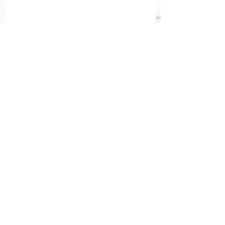
6月 予定表
5月予定表 訂正版②
5月予定表 訂正版①
タグで検索