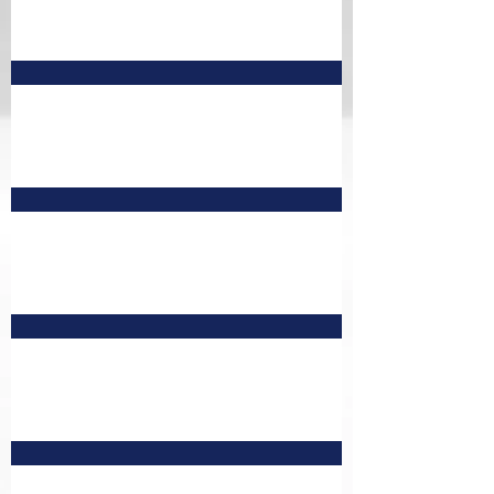
7月予定表 訂正版
6月予定表 訂正版①
7月 予定表
6月予定表 訂正版