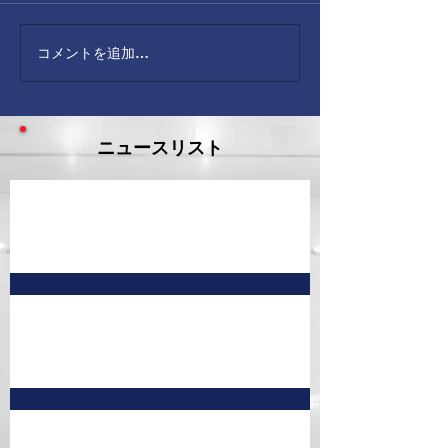
コメントを追加…
ニュースリスト
9月 予定表
7月予定表 訂正版①
8月 予定表