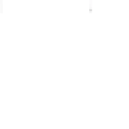
6月 予定表
5月予定表 訂正版②
5月予定表 訂正版①
タグで検索