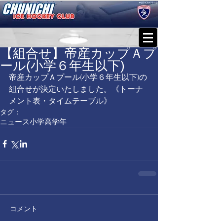
【組合せ】帝産カップＡプ
ール(小学６年生以下)
帝産カップＡプール(小学６年生以下)の
組合せが決定いたしました。《
トーナ
メント表
・
タイムテーブル
》
タグ：
ニュース
小学高学年
コメント