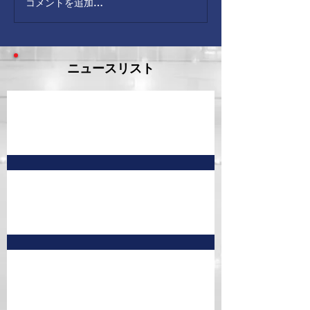
コメントを追加…
ニュースリスト
9月 予定表
7月予定表 訂正版①
8月 予定表