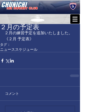
２月の予定表
２月の練習予定を追加いたしました。
《
２月 予定表
》
タグ：
ニュース
スケジュール
コメント