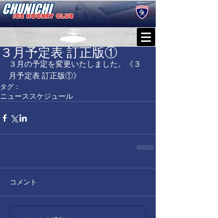
３月予定表 訂正版①
３月の予定を変更いたしました。《
３
月予定表 訂正版①
》
タグ：
ニュース
スケジュール
コメント