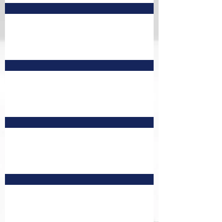
7月予定表 訂正版
6月予定表 訂正版①
7月 予定表
6月予定表 訂正版