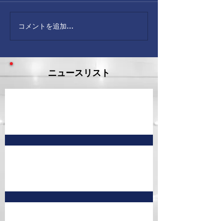
コメントを追加…
ニュースリスト
9月 予定表
7月予定表 訂正版①
8月 予定表