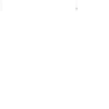
6月 予定表
5月予定表 訂正版②
5月予定表 訂正版①
タグで検索