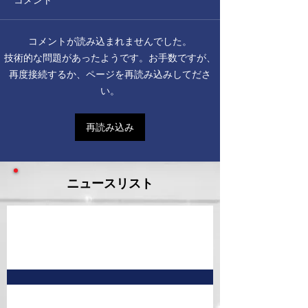
コメント
コメントが読み込まれませんでした。
技術的な問題があったようです。お手数ですが、
再度接続するか、ページを再読み込みしてださ
い。
再読み込み
ニュースリスト
9月 予定表
7月予定表 訂正版①