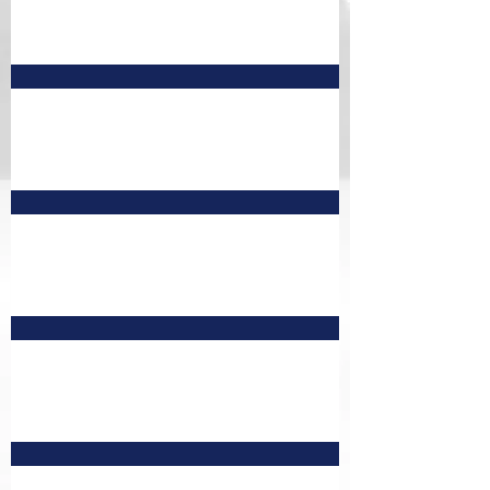
8月 予定表
7月予定表 訂正版
6月予定表 訂正版①
7月 予定表