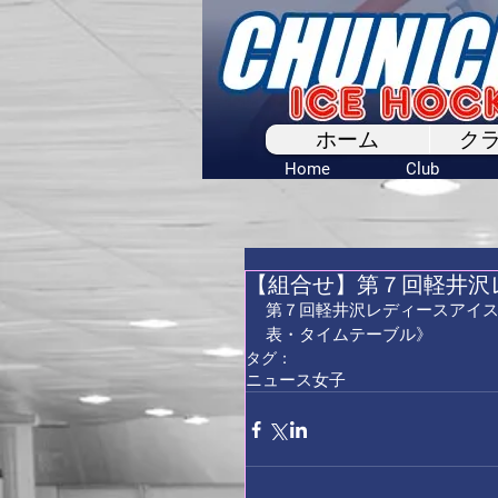
ホーム
ク
Home
Club
【組合せ】第７回軽井沢
第７回軽井沢レディースアイ
表
・
タイムテーブル
》
タグ：
ニュース
女子