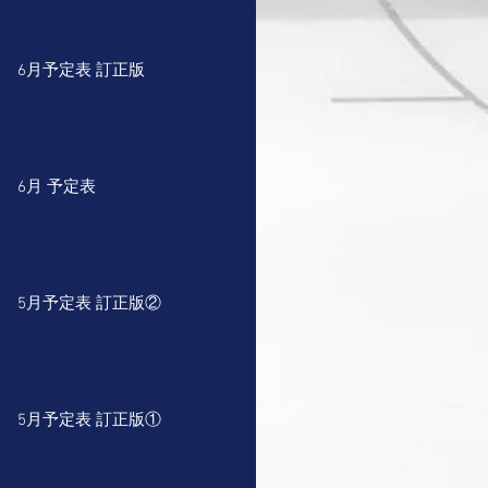
6月予定表 訂正版
6月 予定表
5月予定表 訂正版②
5月予定表 訂正版①