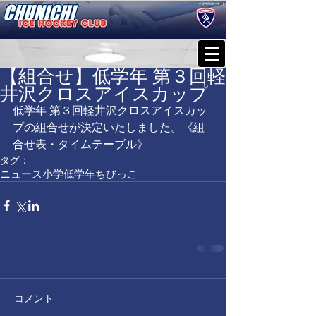
【組合せ】低学年 第３回軽
井沢クロスアイスカップ
低学年 第３回軽井沢クロスアイスカッ
プの組合せが決定いたしました。《
組
合せ表
・
タイムテーブル
》
タグ：
ニュース
小学低学年ちびっこ
コメント