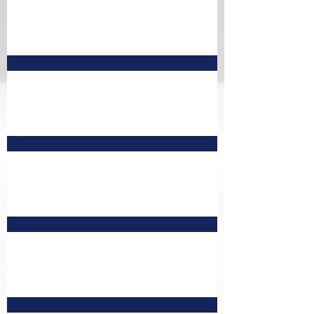
8月 予定表
7月予定表 訂正版
6月予定表 訂正版①
7月 予定表