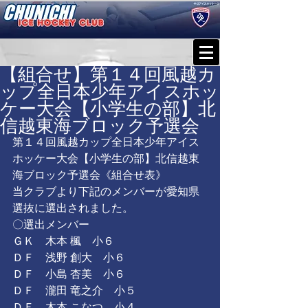
【組合せ】第１４回風越カ
ップ全日本少年アイスホッ
ケー大会【小学生の部】北
信越東海ブロック予選会
第１４回風越カップ全日本少年アイス
ホッケー大会【小学生の部】北信越東
海ブロック予選会《
組合せ表
》
当クラブより下記のメンバーが愛知県
選抜に選出されました。
〇選出メンバー
ＧＫ　木本 楓　小６
ＤＦ　浅野 創大　小６
ＤＦ　小島 杏美　小６
ＤＦ　瀧田 竜之介　小５