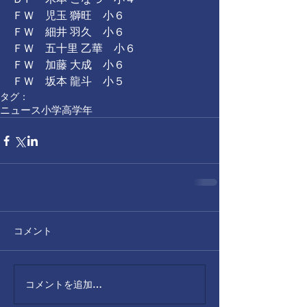
ＤＦ　木本 こなつ　小４
ＦＷ　児玉 獅旺　小６
ＦＷ　細井 羽久　小６
ＦＷ　五十里 乙華　小６
ＦＷ　加藤 大成　小６
ＦＷ　坂本 龍斗　小５
タグ：
ニュース
小学高学年
コメント
コメントを追加…