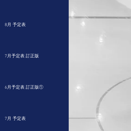
8月 予定表
7月予定表 訂正版
6月予定表 訂正版①
7月 予定表