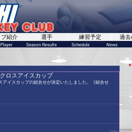
ラブ紹介
選手
練習予定
過去
Player
Season Results
Schedule
News
沢クロスアイスカップ
ロスアイスカップの組合せが決定いたしました。《
組合せ