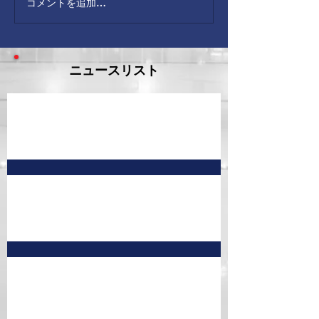
コメントを追加…
ニュースリスト
9月 予定表
7月予定表 訂正版①
8月 予定表