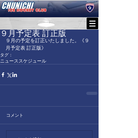
９月予定表 訂正版
９月の予定を訂正いたしました。《
９
月予定表 訂正版
》
タグ：
ニュース
スケジュール
コメント