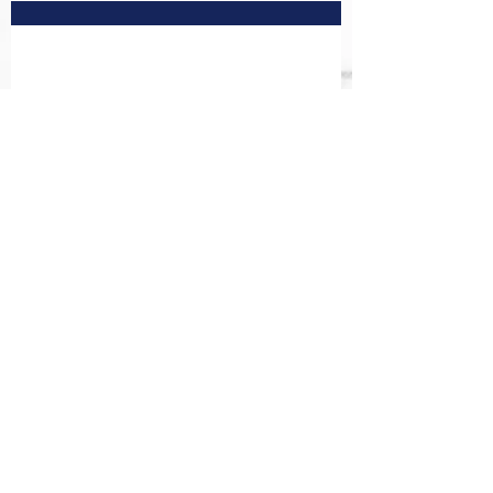
6月予定表 訂正版
6月 予定表
5月予定表 訂正版②
5月予定表 訂正版①