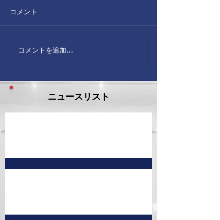
コメント
コメントを追加…
ニュースリスト
9月 予定表
7月予定表 訂正版①