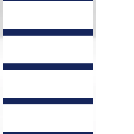
8月 予定表
7月予定表 訂正版
6月予定表 訂正版①
7月 予定表