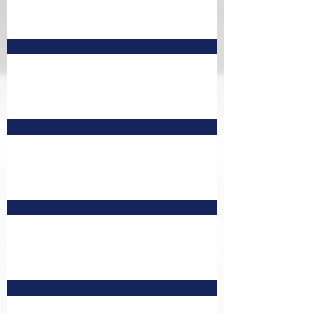
7月予定表 訂正版
6月予定表 訂正版①
7月 予定表
6月予定表 訂正版