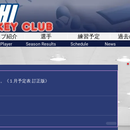
ラブ紹介
選手
練習予定
過去
Player
Season Results
Schedule
News
た。《
１月予定表 訂正版
》