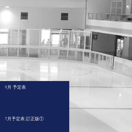
9月 予定表
7月予定表 訂正版①