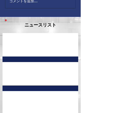
コメントを追加…
ニュースリスト
9月 予定表
7月予定表 訂正版①
8月 予定表