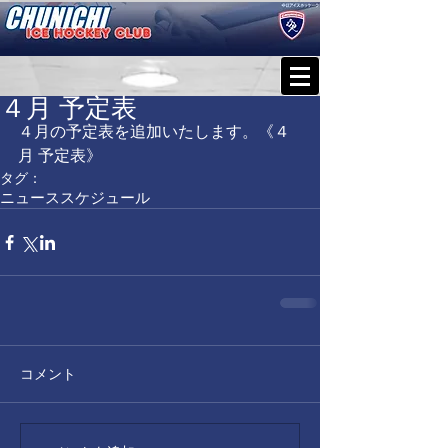
４月 予定表
４月の予定表を追加いたします。《
４
月 予定表
》
タグ：
ニュース
スケジュール
コメント