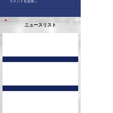
コメントを追加…
ニュースリスト
9月 予定表
7月予定表 訂正版①
8月 予定表