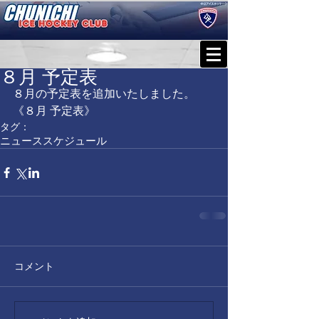
８月 予定表
８月の予定表を追加いたしました。
《
８月 予定表
》
タグ：
ニュース
スケジュール
コメント