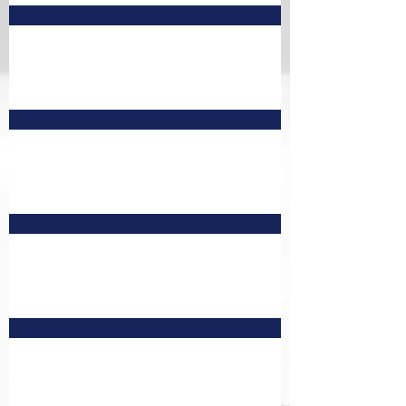
7月予定表 訂正版
6月予定表 訂正版①
7月 予定表
6月予定表 訂正版