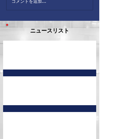
コメントを追加…
ニュースリスト
9月 予定表
7月予定表 訂正版①
8月 予定表