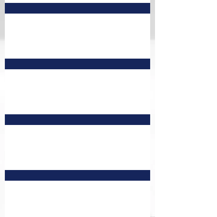
7月予定表 訂正版
6月予定表 訂正版①
7月 予定表
6月予定表 訂正版