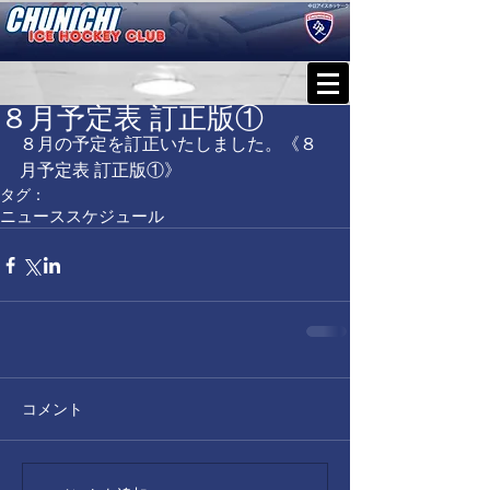
８月予定表 訂正版①
８月の予定を訂正いたしました。《
８
月予定表 訂正版①
》
タグ：
ニュース
スケジュール
コメント